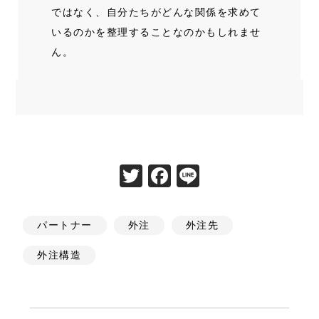
ではなく、自分たちがどんな関係を求めて
いるのかを整理することなのかもしれませ
ん。
T
F
Li
w
a
n
itt
c
e
パートナー
外注
外注先
er
e
外注構造
b
o
o